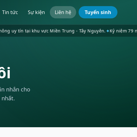
Tin tức
Sự kiện
Liên hệ
Tuyển sinh
✦
 tín tại khu vực Miền Trung - Tây Nguyên.
Kỷ niệm 79 năm Ngày
ôi
tin nhắn cho
 nhất.